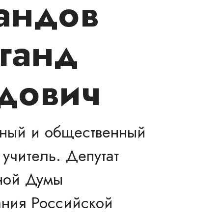
андов
ганд
дович
нный и общественный
 учитель. Депутат
ной Думы
ния Российской