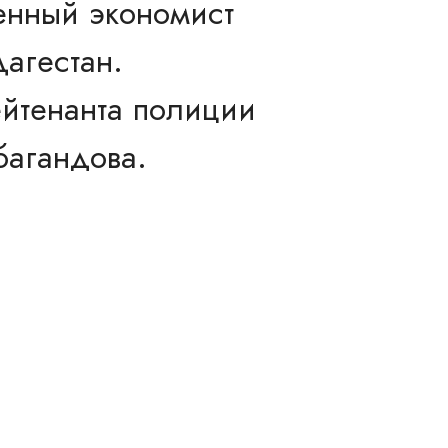
нный экономист
агестан.
ейтенанта полиции
агандова.